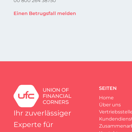
00 800 264 38750
Einen Betrugsfall melden
SEITEN
Home
Über uns
Ihr zuverlässiger
Vertriebsstell
Kundendiens
Experte für
Zusammenarb