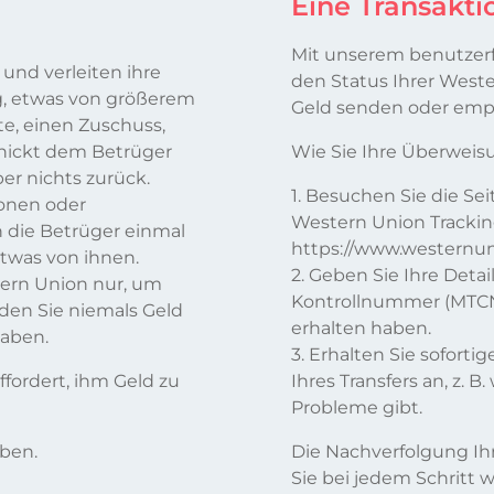
Eine Transakti
Mit unserem benutzerf
und verleiten ihre
den Status Ihrer West
g, etwas von größerem
Geld senden oder emp
rte, einen Zuschuss,
chickt dem Betrüger
Wie Sie Ihre Überweis
er nichts zurück.
1. Besuchen Sie die Se
ionen oder
Western Union Trackin
 die Betrüger einmal
https://www.westernun
twas von ihnen.
2. Geben Sie Ihre Detai
tern Union nur, um
Kontrollnummer (MTCN) 
den Sie niemals Geld
erhalten haben.
haben.
3. Erhalten Sie soforti
fordert, ihm Geld zu
Ihres Transfers an, z. B
Probleme gibt.
aben.
Die Nachverfolgung Ih
Sie bei jedem Schritt w