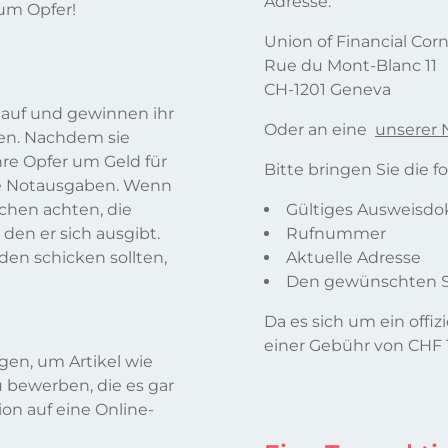
Adresse:
zum Opfer!
Union of Financial Cor
Rue du Mont-Blanc 11
CH-1201 Geneva
 auf und gewinnen ihr
Oder an eine
unserer 
uen. Nachdem sie
hre Opfer um Geld für
Bitte bringen Sie die
re Notausgaben. Wenn
ichen achten, die
Gültiges Ausweisd
r den er sich ausgibt.
Rufnummer
den schicken sollten,
Aktuelle Adresse
Den gewünschten 
Da es sich um ein offi
einer Gebühr von CHF 1
gen, um Artikel wie
u bewerben, die es gar
ion auf eine Online-