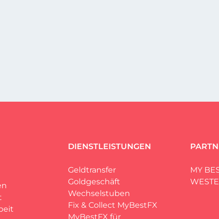
DIENSTLEISTUNGEN
PARTN
Geldtransfer
MY BES
Goldgeschäft
WESTE
en
Wechselstuben
t
Fix & Collect MyBestFX
eit
MyBestFX für