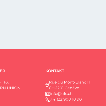
ER
KONTAKT
T FX
Rue du Mont-Blanc 11
RN UNION
CH-1201 Genève
info@ufc.ch
+41(22)900 10 90